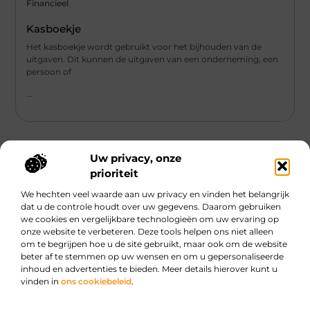
Financieel
Kasboekje
Het kasboekje wordt gebruikt voor het bijhouden van de
uitgaven. Dit kunnen de uitgaven van een onderneming, een
persoon of
...
Uw privacy, onze
prioriteit
We hechten veel waarde aan uw privacy en vinden het belangrijk
Main Links
dat u de controle houdt over uw gegevens. Daarom gebruiken
we cookies en vergelijkbare technologieën om uw ervaring op
Geld online verdienen: Hype, hoop of haalbare strategie?
onze website te verbeteren. Deze tools helpen ons niet alleen
om te begrijpen hoe u de site gebruikt, maar ook om de website
beter af te stemmen op uw wensen en om u gepersonaliseerde
inhoud en advertenties te bieden. Meer details hierover kunt u
Dagelijkse verhalen, oneindige inspiratie.
vinden in
ons cookiebeleid
.
Ontdek boeiende verhalen, handige tips en creatieve ideeën die je elke
dag opnieuw inspireren.