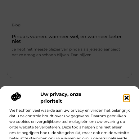
Blog
Pinda’s voeren: wanneer wel, en wanneer beter
niet
Je hebt het meeste plezier van pinda’s als je ze zo aanbiedt
dat ze droog en schoon blijven. Dan blijven
...
Uw privacy, onze
prioriteit
We hechten veel waarde aan uw privacy en vinden het belangrijk
Main Links
dat u de controle houdt over uw gegevens. Daarom gebruiken
we cookies en vergelijkbare technologieën om uw ervaring op
Geld online verdienen: Hype, hoop of haalbare strategie?
onze website te verbeteren. Deze tools helpen ons niet alleen
om te begrijpen hoe u de site gebruikt, maar ook om de website
beter af te stemmen op uw wensen en om u gepersonaliseerde