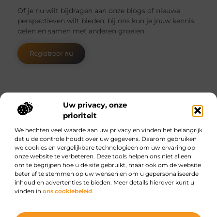
Of je nu wilt bijdragen aan onze blogs of nieuwe
perspectieven wilt bieden, bij ons kun je jouw kennis
delen en samen met anderen groeien.
Registreer nu
Uw privacy, onze
prioriteit
We hechten veel waarde aan uw privacy en vinden het belangrijk
Main Links
dat u de controle houdt over uw gegevens. Daarom gebruiken
we cookies en vergelijkbare technologieën om uw ervaring op
Geld online verdienen: Hype, hoop of haalbare strategie?
onze website te verbeteren. Deze tools helpen ons niet alleen
om te begrijpen hoe u de site gebruikt, maar ook om de website
beter af te stemmen op uw wensen en om u gepersonaliseerde
inhoud en advertenties te bieden. Meer details hierover kunt u
vinden in
ons cookiebeleid
.
Dagelijkse verhalen, oneindige inspiratie.
Ontdek boeiende verhalen, handige tips en creatieve ideeën die je elke
dag opnieuw inspireren.