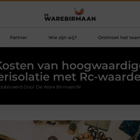
Partner
Wie zijn wij?
Ontmoet het tea
Kosten van hoogwaardig
erisolatie met Rc-waarde
publiceerd Door De Ware Birmaan.nl