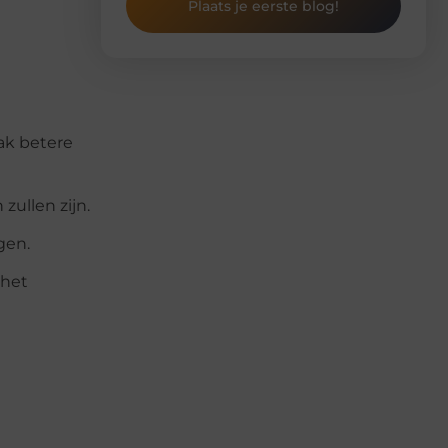
Plaats je eerste blog!
aak betere
zullen zijn.
gen.
 het