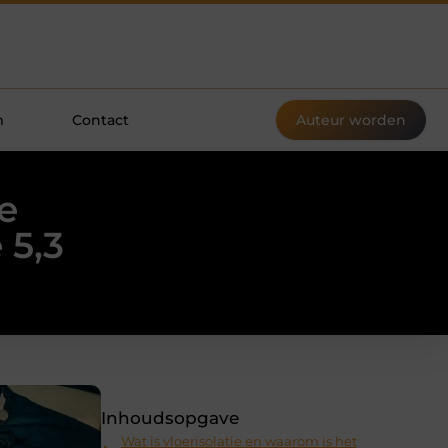
m
Contact
Auteur worden
e
 5,3
Inhoudsopgave
Wat is vloerisolatie en waarom is het