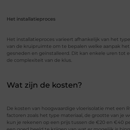
Het installatieproces
Het installatieproces varieert afhankelijk van het typ
van de kruipruimte om te bepalen welke aanpak het 
gesneden en geïnstalleerd. Dit kan enkele uren tot 
de complexiteit van de klus.
Wat zijn de kosten?
De kosten van hoogwaardige vloerisolatie met een Rc
factoren zoals het type materiaal, de grootte van j
kun je rekenen op een prijs tussen de €20 en €40 per
een goed beeld te krijgen van wat er mogelijk is bi