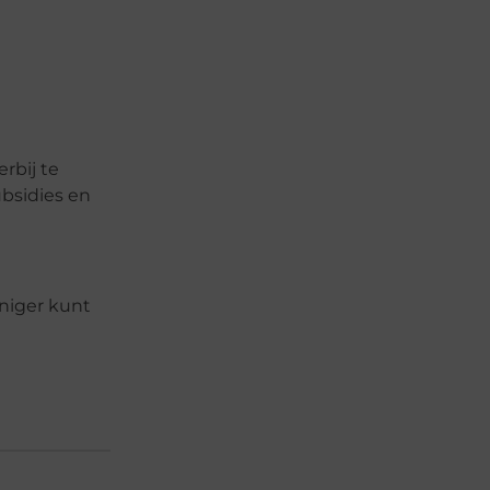
rbij te
ubsidies en
iniger kunt