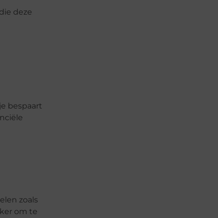
 die deze
 je bespaart
nciële
elen zoals
jker om te