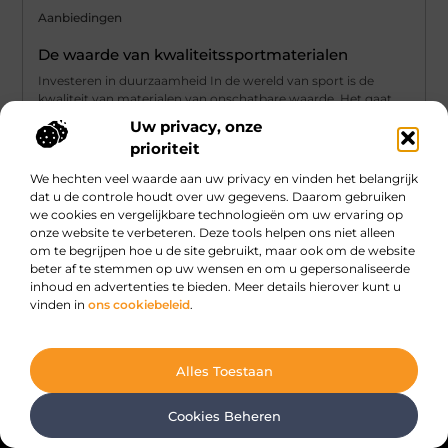
Aanbiedingen
De waarde van kwaliteitssportmaterialen
Investeren in duurzaamheid In de wereld van sport is de
kwaliteit van materialen van onschatbare waarde. Het gaat
niet alleen
Uw privacy, onze
prioriteit
...
We hechten veel waarde aan uw privacy en vinden het belangrijk
dat u de controle houdt over uw gegevens. Daarom gebruiken
we cookies en vergelijkbare technologieën om uw ervaring op
onze website te verbeteren. Deze tools helpen ons niet alleen
om te begrijpen hoe u de site gebruikt, maar ook om de website
beter af te stemmen op uw wensen en om u gepersonaliseerde
inhoud en advertenties te bieden. Meer details hierover kunt u
Main Links
vinden in
ons cookiebeleid
.
Geld online verdienen: Hype, hoop of haalbare strategie?
Alles Toestaan
Cookies Beheren
Dagelijkse verhalen, oneindige inspiratie.
Ontdek boeiende verhalen, handige tips en creatieve ideeën die je elke