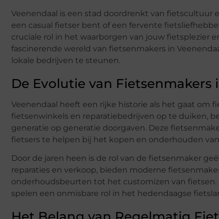
Veenendaal is een stad doordrenkt van fietscultuur en
een casual fietser bent of een fervente fietsliefheb
cruciale rol in het waarborgen van jouw fietsplezier
fascinerende wereld van fietsenmakers in Veenendaa
lokale bedrijven te steunen.
De Evolutie van Fietsenmakers 
Veenendaal heeft een rijke historie als het gaat om
fietsenwinkels en reparatiebedrijven op te duiken
generatie op generatie doorgaven. Deze fietsenmak
fietsers te helpen bij het kopen en onderhouden va
Door de jaren heen is de rol van de fietsenmaker g
reparaties en verkoop, bieden moderne fietsenmaker
onderhoudsbeurten tot het customizen van fietsen
spelen een onmisbare rol in het hedendaagse fietsl
Het Belang van Regelmatig Fi