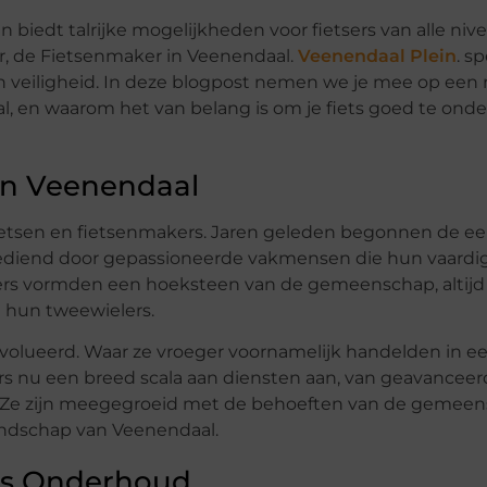
 biedt talrijke mogelijkheden voor fietsers van alle nive
ber, de Fietsenmaker in Veenendaal.
Veenendaal Plein
. s
 en veiligheid. In deze blogpost nemen we je mee op een 
l, en waarom het van belang is om je fiets goed te on
in Veenendaal
 fietsen en fietsenmakers. Jaren geleden begonnen de ee
, bediend door gepassioneerde vakmensen die hun vaard
ers vormden een hoeksteen van de gemeenschap, altijd
n hun tweewielers.
eëvolueerd. Waar ze vroeger voornamelijk handelden in 
s nu een breed scala aan diensten aan, van geavancee
. Ze zijn meegegroeid met de behoeften van de gemee
andschap van Veenendaal.
ets Onderhoud