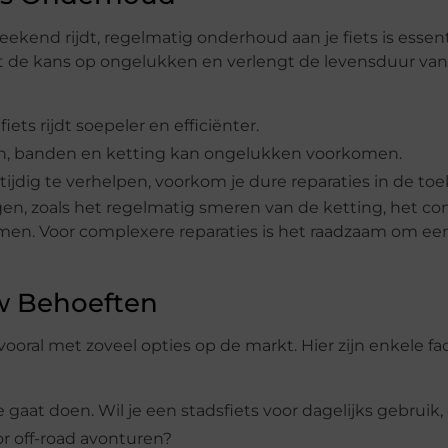
 weekend rijdt, regelmatig onderhoud aan je fiets is essen
dert de kans op ongelukken en verlengt de levensduur van j
ets rijdt soepeler en efficiënter.
n, banden en ketting kan ongelukken voorkomen.
ijdig te verhelpen, voorkom je dure reparaties in de to
gen, zoals het regelmatig smeren van de ketting, het co
en. Voor complexere reparaties is het raadzaam om ee
uw Behoeften
 vooral met zoveel opties op de markt. Hier zijn enkele f
e gaat doen. Wil je een stadsfiets voor dagelijks gebruik,
or off-road avonturen?