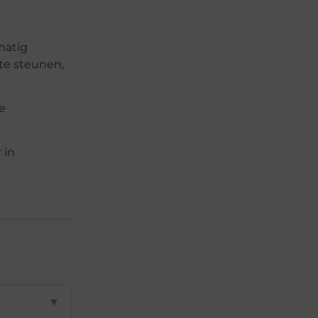
matig
 te steunen,
e
 in
▼