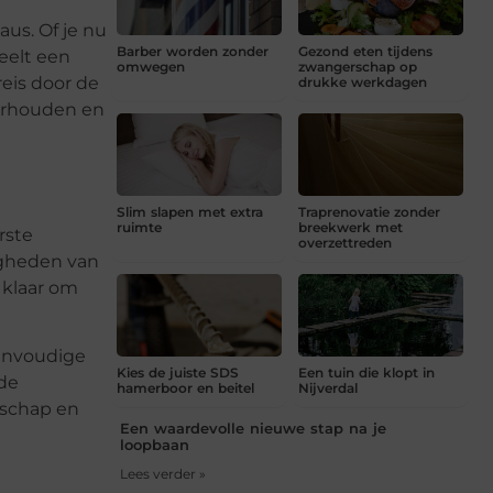
aus. Of je nu
Barber worden zonder
Gezond eten tijdens
peelt een
omwegen
zwangerschap op
reis door de
drukke werkdagen
derhouden en
Slim slapen met extra
Traprenovatie zonder
ruimte
breekwerk met
rste
overzettreden
igheden van
 klaar om
eenvoudige
Kies de juiste SDS
Een tuin die klopt in
rde
hamerboor en beitel
Nijverdal
nschap en
Een waardevolle nieuwe stap na je
loopbaan
Lees verder »