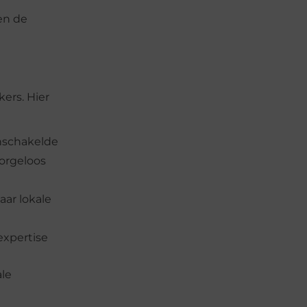
en de
ers. Hier
inschakelde
orgeloos
aar lokale
expertise
ale