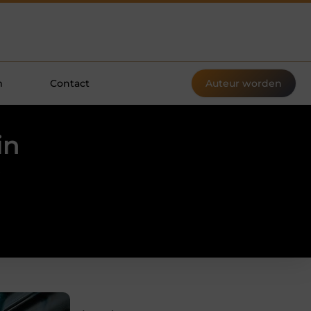
m
Contact
Auteur worden
in
e