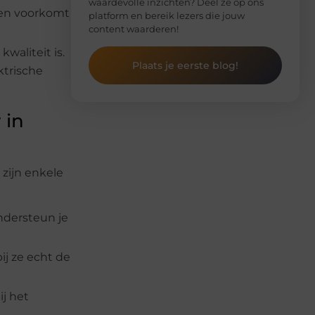
waardevolle inzichten? Deel ze op ons
r en voorkomt
platform en bereik lezers die jouw
content waarderen!
kwaliteit is.
Plaats je eerste blog!
ktrische
 in
 zijn enkele
ndersteun je
ij ze echt de
j het