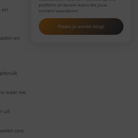
platform en bereik lezers die jouw
n en
content waarderen!
Plaats je eerste blog!
paden en
gebruik
te waar we
r uit
voelen ons