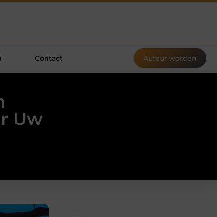
m
Contact
Auteur worden
n
or Uw