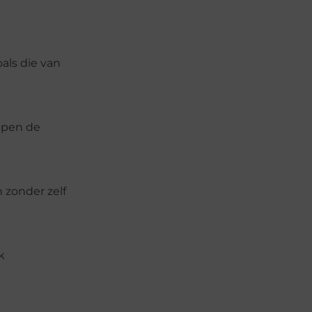
als die van
jpen de
 zonder zelf
k