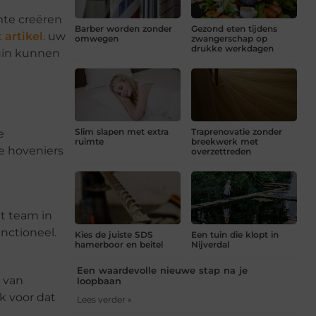
mte creëren
Barber worden zonder
Gezond eten tijdens
 artikel
. uw
omwegen
zwangerschap op
drukke werkdagen
tuin kunnen
Slim slapen met extra
Traprenovatie zonder
e
ruimte
breekwerk met
e hoveniers
overzettreden
et team in
unctioneel.
Kies de juiste SDS
Een tuin die klopt in
hamerboor en beitel
Nijverdal
Een waardevolle nieuwe stap na je
 van
loopbaan
k voor dat
Lees verder »