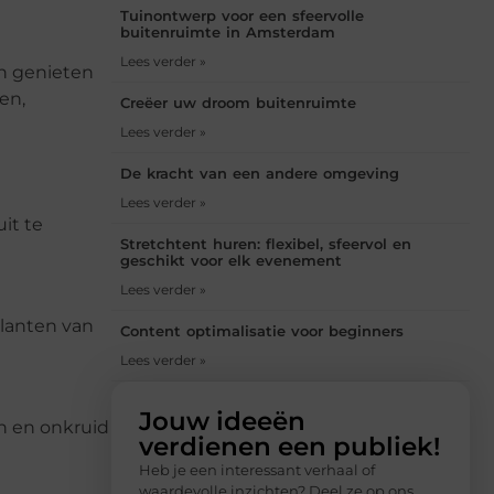
Tuinontwerp voor een sfeervolle
buitenruimte in Amsterdam
Lees verder »
en genieten
en,
Creëer uw droom buitenruimte
Lees verder »
De kracht van een andere omgeving
Lees verder »
it te
Stretchtent huren: flexibel, sfeervol en
geschikt voor elk evenement
Lees verder »
planten van
Content optimalisatie voor beginners
Lees verder »
Jouw ideeën
n en onkruid
verdienen een publiek!
Heb je een interessant verhaal of
waardevolle inzichten? Deel ze op ons