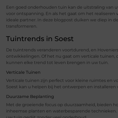
Een goed onderhouden tuin kan de uitstraling van u
voor ontspanning. En als het gaat om het realiseren v
ideale partner. In deze blogpost duiken we diep in 
transformeren.
Tuintrends in Soest
De tuintrends veranderen voortdurend, en Hoveniersbe
ontwikkelingen. Of het nu gaat om verticale tuinen
kunnen elke trend tot leven brengen in uw tuin.
Verticale Tuinen
Verticale tuinen zijn perfect voor kleine ruimtes en 
Soest kan u helpen bij het ontwerpen en installeren v
Duurzame Beplanting
Met de groeiende focus op duurzaamheid, bieden hov
inheemse planten en waterbesparende technieken. Dit 
uw tuin gedijt zonder veel onderhoud.