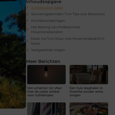
Inhoudsopgave
Tuintrends in Soest
Seizoensgebonden Tuin Tips voor Bewoners
Klantbeoordelingen
Het Belang van Professionele
Hoveniersdiensten
Maak Uw Tuin Klaar met Hoveniersbedrijf in
Soest
Veelgestelde vragen
Meer Berichten
Van schemer tot sfeer
Een huis leeghalen in
met de juiste winkel
Drenthe zonder extra
voor tuinlampen
zorgen