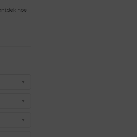
 ontdek hoe
n
▼
▼
▼