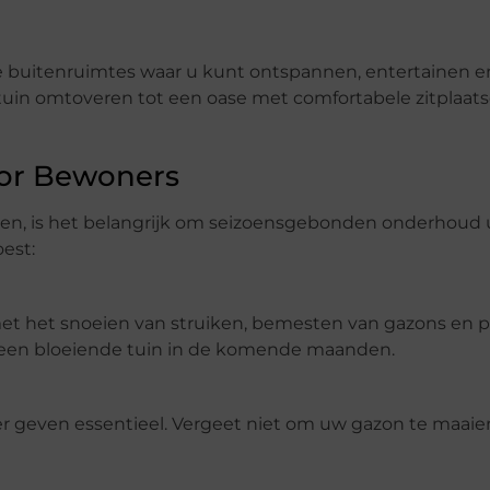
le buitenruimtes waar u kunt ontspannen, entertainen 
tuin omtoveren tot een oase met comfortabele zitplaats
oor Bewoners
den, is het belangrijk om seizoensgebonden onderhoud u
oest:
n met het snoeien van struiken, bemesten van gazons en 
r een bloeiende tuin in de komende maanden.
 geven essentieel. Vergeet niet om uw gazon te maaie