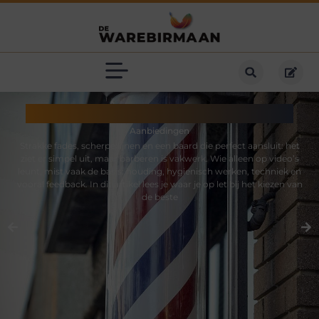
Barber worden zonder omwegen
Aanbiedingen
Strakke fades, scherpe lijnen en een baard die perfect aansluit: het
ziet er simpel uit, maar barberen is vakwerk. Wie alleen op video’s
leunt, mist vaak de basis: houding, hygienisch werken, techniek en
vooral feedback. In dit artikel lees je waar je op let bij het kiezen van
de beste