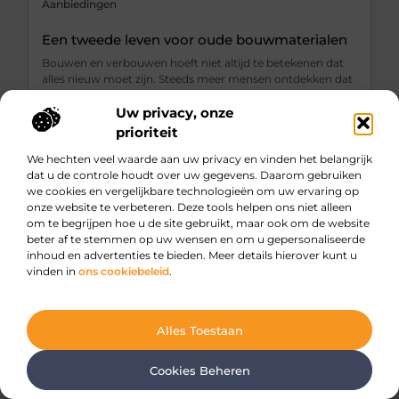
Aanbiedingen
Een tweede leven voor oude bouwmaterialen
Bouwen en verbouwen hoeft niet altijd te betekenen dat
alles nieuw moet zijn. Steeds meer mensen ontdekken dat
oude bouwmaterialen niet alleen karakter geven aan een
project, maar ook een duurzame keuze zijn. Door
Uw privacy, onze
materialen te hergebruiken, bespaar je grondstoffen, ...
prioriteit
We hechten veel waarde aan uw privacy en vinden het belangrijk
dat u de controle houdt over uw gegevens. Daarom gebruiken
we cookies en vergelijkbare technologieën om uw ervaring op
onze website te verbeteren. Deze tools helpen ons niet alleen
om te begrijpen hoe u de site gebruikt, maar ook om de website
beter af te stemmen op uw wensen en om u gepersonaliseerde
inhoud en advertenties te bieden. Meer details hierover kunt u
vinden in
ons cookiebeleid
.
Alles Toestaan
Cookies Beheren