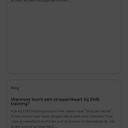
sturen. Bij een houtkachel binnen ...
Blog
Wanneer loont een strippenkaart bij EMS
training?
Kijk bij EMS training kosten niet alleen naar “prijs per sessie”,
maar vooral naar twee dingen die je snel kunt checken: hoe
vaak je realistisch komt en wat er precies in een sessie zit. Als
je dat vooraf scherp hebt, ...