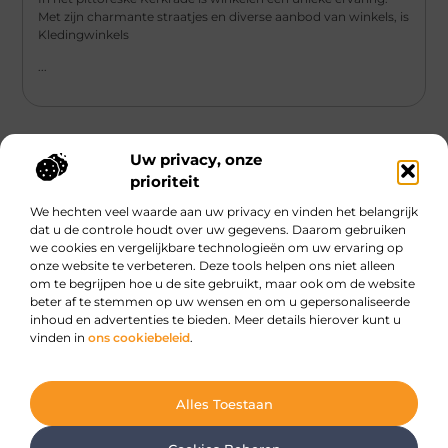
Met zijn charmante straatjes en diverse aanbod van winkels, is
Kledingwinkels
...
Uw privacy, onze
prioriteit
We hechten veel waarde aan uw privacy en vinden het belangrijk
Main Links
dat u de controle houdt over uw gegevens. Daarom gebruiken
we cookies en vergelijkbare technologieën om uw ervaring op
Geld online verdienen: Hype, hoop of haalbare strategie?
onze website te verbeteren. Deze tools helpen ons niet alleen
om te begrijpen hoe u de site gebruikt, maar ook om de website
beter af te stemmen op uw wensen en om u gepersonaliseerde
inhoud en advertenties te bieden. Meer details hierover kunt u
Dagelijkse verhalen, oneindige inspiratie.
vinden in
ons cookiebeleid
.
Ontdek boeiende verhalen, handige tips en creatieve ideeën die je elke
dag opnieuw inspireren.
@2025 All Right Reserved. Design by
www.dewarebirmaan.nl.
Alles Toestaan