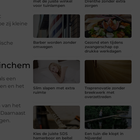
met de juiste winkel
Drenthe zonder extra
voor tuinlampen
zorgen
t
 zij kleine
Barber worden zonder
Gezond eten tijdens
ische
omwegen
zwangerschap op
drukke werkdagen
rinchem
als een
gen en het
Slim slapen met extra
Traprenovatie zonder
ruimte
breekwerk met
overzettreden
n van het
. Daarnaast
ngen.
Kies de juiste SDS
Een tuin die klopt in
hamerboor en beitel
Nijverdal