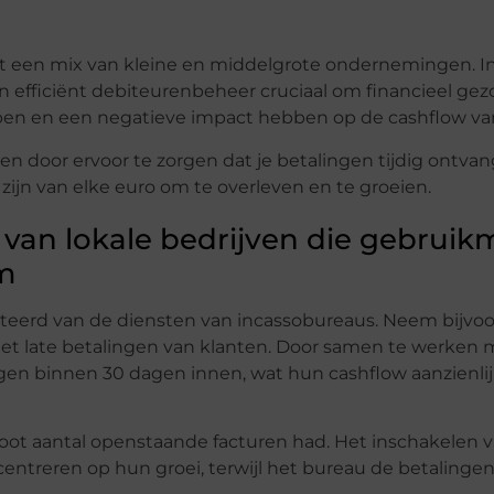
t een mix van kleine en middelgrote ondernemingen. I
 efficiënt debiteurenbeheer cruciaal om financieel gez
en en een negatieve impact hebben op de cashflow van 
 door ervoor te zorgen dat je betalingen tijdig ontvangt
k zijn van elke euro om te overleven en te groeien.
 van lokale bedrijven die gebrui
m
iteerd van de diensten van incassobureaus. Neem bijvo
et late betalingen van klanten. Door samen te werken 
n binnen 30 dagen innen, wat hun cashflow aanzienli
groot aantal openstaande facturen had. Het inschakelen 
centreren op hun groei, terwijl het bureau de betalinge