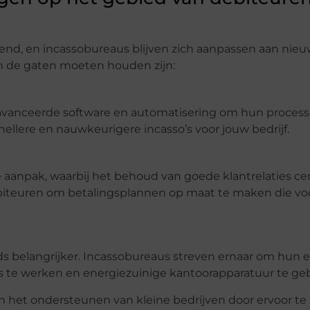
nd, en incassobureaus blijven zich aanpassen aan nie
n de gaten moeten houden zijn:
vanceerde software en automatisering om hun process
nellere en nauwkeurigere incasso’s voor jouw bedrijf.
 aanpak, waarbij het behoud van goede klantrelaties cent
teuren om betalingsplannen op maat te maken die vo
 belangrijker. Incassobureaus streven ernaar om hun 
os te werken en energiezuinige kantoorapparatuur te ge
in het ondersteunen van kleine bedrijven door ervoor te