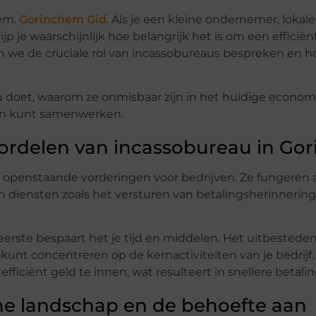
hem.
Gorinchem Gid
. Als je een kleine ondernemer, lokale
p je waarschijnlijk hoe belangrijk het is om een efficiën
 we de cruciale rol van incassobureaus bespreken en hoe
 doet, waarom ze onmisbaar zijn in het huidige econom
hen kunt samenwerken.
oordelen van incassobureau in Go
an openstaande vorderingen voor bedrijven. Ze fungeren 
n diensten zoals het versturen van betalingsherinnerin
rste bespaart het je tijd en middelen. Het uitbestede
e kunt concentreren op de kernactiviteiten van je bedrijf
iciënt geld te innen, wat resulteert in snellere betali
che landschap en de behoefte aan