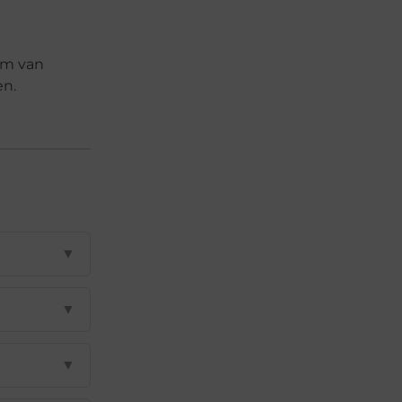
am van
en.
▼
▼
▼