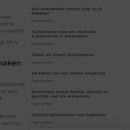
Een waardevolle nieuwe stap na je
loopbaan
n een
Lees verder »
ond te
je bedrijf.
Tuinontwerp voor een sfeervolle
buitenruimte in Amsterdam
. Dit is
Lees verder »
Creëer uw droom buitenruimte
kmaken
Lees verder »
De kracht van een andere omgeving
Lees verder »
orbeeld het
met een
Stretchtent huren: flexibel, sfeervol en
geschikt voor elk evenement
jk
Lees verder »
Content optimalisatie voor beginners
van een
Lees verder »
n van hun