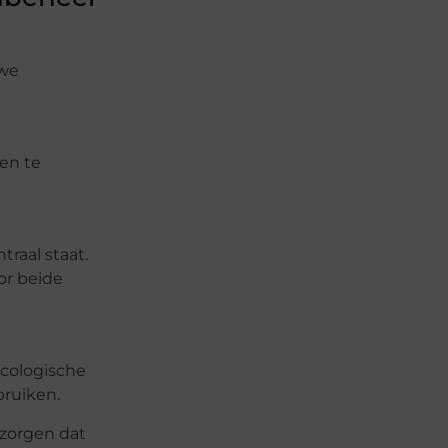
uwe
en te
raal staat.
or beide
ecologische
bruiken.
 zorgen dat