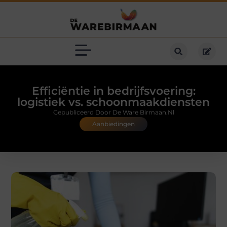
Efficiëntie in bedrijfsvoering:
logistiek vs. schoonmaakdiensten
Gepubliceerd Door De Ware Birmaan.nl
Aanbiedingen