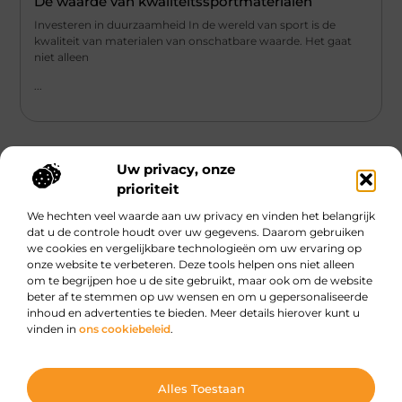
De waarde van kwaliteitssportmaterialen
Investeren in duurzaamheid In de wereld van sport is de
kwaliteit van materialen van onschatbare waarde. Het gaat
niet alleen
...
Uw privacy, onze
prioriteit
We hechten veel waarde aan uw privacy en vinden het belangrijk
Main Links
dat u de controle houdt over uw gegevens. Daarom gebruiken
we cookies en vergelijkbare technologieën om uw ervaring op
Geld online verdienen: Hype, hoop of haalbare strategie?
onze website te verbeteren. Deze tools helpen ons niet alleen
om te begrijpen hoe u de site gebruikt, maar ook om de website
beter af te stemmen op uw wensen en om u gepersonaliseerde
inhoud en advertenties te bieden. Meer details hierover kunt u
Dagelijkse verhalen, oneindige inspiratie.
vinden in
ons cookiebeleid
.
Ontdek boeiende verhalen, handige tips en creatieve ideeën die je elke
dag opnieuw inspireren.
@2025 All Right Reserved. Design by
www.dewarebirmaan.nl.
Alles Toestaan