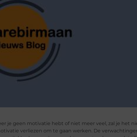
eer je geen motivatie hebt of niet meer veel, zal je het n
otivatie verliezen om te gaan werken. De verwachting