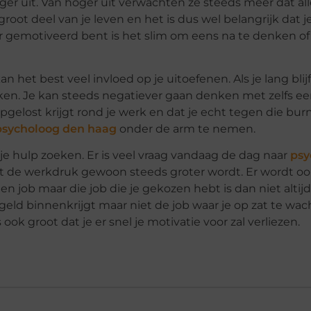
er uit. Van hoger uit verwachten ze steeds meer dat all
oot deel van je leven en het is dus wel belangrijk dat je
r gemotiveerd bent is het slim om eens na te denken of 
n het best veel invloed op je uitoefenen. Als je lang bli
erken. Je kan steeds negatiever gaan denken met zelfs e
 opgelost krijgt rond je werk en dat je echt tegen die bur
psycholoog den haag
onder de arm te nemen.
e hulp zoeken. Er is veel vraag vandaag de dag naar
psy
 de werkdruk gewoon steeds groter wordt. Er wordt o
n job maar die job die je gekozen hebt is dan niet altijd
geld binnenkrijgt maar niet de job waar je op zat te wac
k groot dat je er snel je motivatie voor zal verliezen.